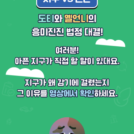
도티
와
옐언니
의
흥미진진 법정 대결!
여러분!
아픈 지구가 직접 할 말이 있대요.
지구가 왜 감기에 걸렸는지
그 이유를
영상에서 확인
하세요.